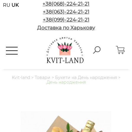
+38(068)-224-21-21
RU
UK
+38(063)-224-21-21
+38(099)-224-21-21
Доставка по Харькову
Kvit-land
>
Товари
>
Букети на День народження
>
День народження