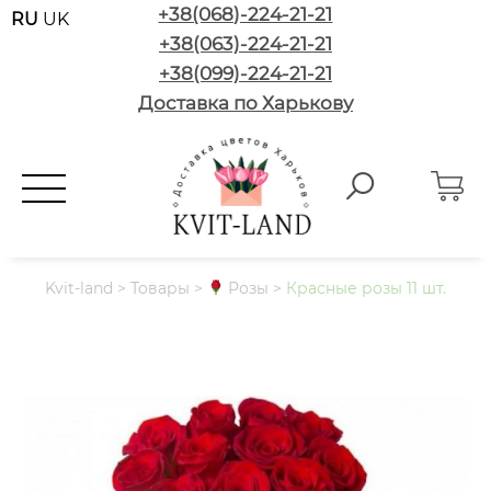
+38(068)-224-21-21
RU
UK
+38(063)-224-21-21
+38(099)-224-21-21
Доставка по Харькову
Kvit-land
>
Товары
>
Розы
>
Красные розы 11 шт.