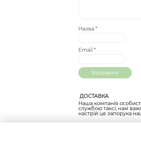
Назва
*
Email
*
ДОСТАВКА
Наша компанія особисто
службою таксі, нам важ
настрій це запорука наш