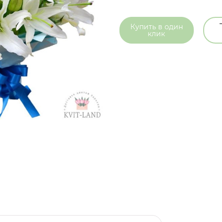
Купить в
один
клик