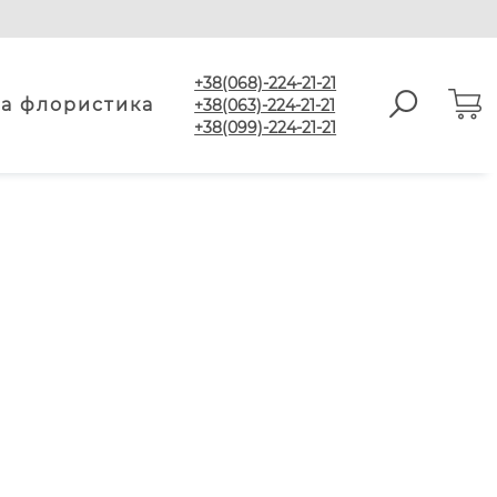
+38(068)-224-21-21
а флористика
+38(063)-224-21-21
+38(099)-224-21-21