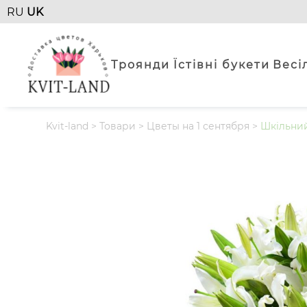
RU
UK
Троянди
Їстівні букети
Весі
Kvit-land
>
Товари
>
Цветы на 1 сентября
>
Шкільни