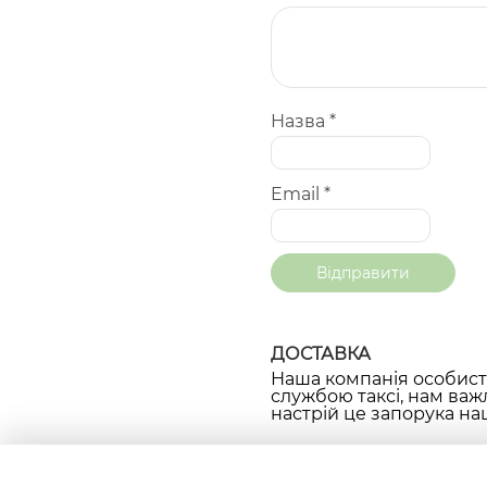
Назва
*
Email
*
ДОСТАВКА
Наша компанія особисто
службою таксі, нам важ
настрій це запорука наш