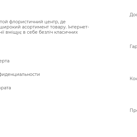
Дос
той флористичний центр, де
широкий асортимент товару. Інтернет-
нії вміщує в себе безліч класичних
Гар
ерта
фиденциальности
Ко
врата
Пр