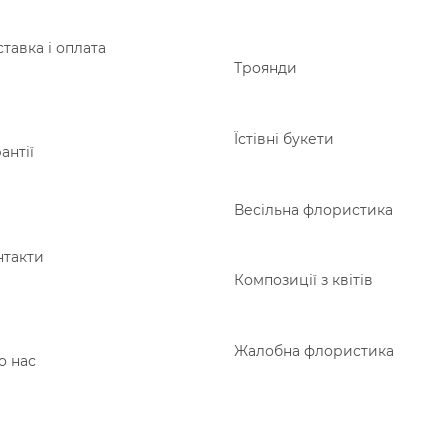
тавка і оплата
Троянди
Їстівні букети
антії
Весільна флористика
нтакти
Композиції з квітів
Жалобна флористика
о нас