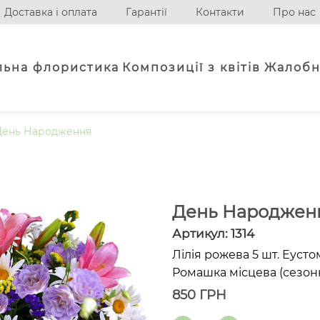
Доставка і оплата
Гарантії
Контакти
Про нас
льна флористика
Композиції з квітів
Жалобн
День Народження
День Народжен
Артикул:
1314
Лілія рожева 5 шт. Еустом
Ромашка місцева (сезонна
850
ГРН