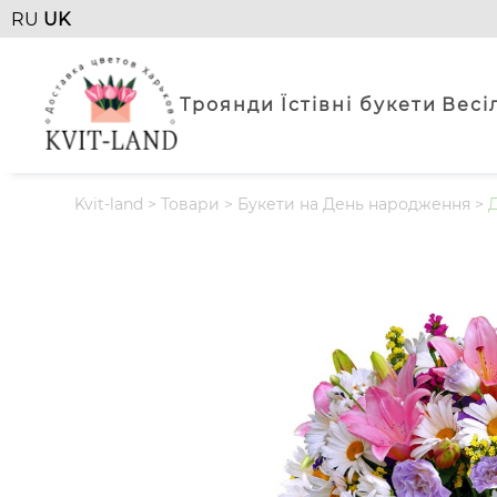
RU
UK
Троянди
Їстівні букети
Весі
Kvit-land
>
Товари
>
Букети на День народження
>