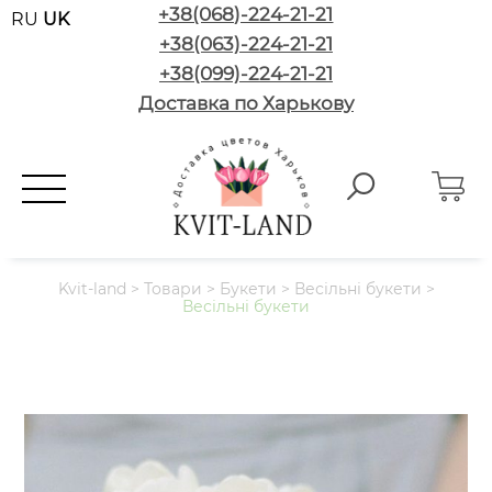
+38(068)-224-21-21
RU
UK
+38(063)-224-21-21
+38(099)-224-21-21
Доставка по Харькову
Kvit-land
>
Товари
>
Букети
>
Весільні букети
>
Весільні букети