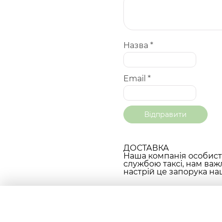
Назва
*
Email
*
ДОСТАВКА
Наша компанія особисто
службою таксі, нам важ
настрій це запорука наш