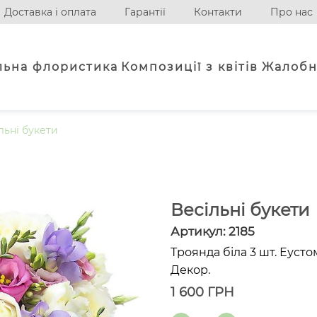
Доставка і оплата
Гарантії
Контакти
Про нас
льна флористика
Композиції з квітів
Жалобн
льні букети
Весільні букети
Артикул:
2185
Троянда біла 3 шт. Еустом
Декор.
1 600
ГРН