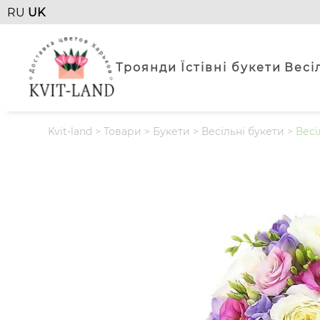
RU
UK
Троянди
Їстівні букети
Весі
Kvit-land
>
Товари
>
Букети
>
Весільні букети
>
Весі