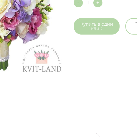
Quantity
Купить в
один
клик