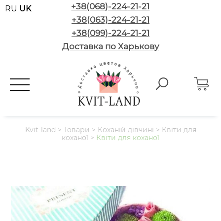
+38(068)-224-21-21
RU
UK
+38(063)-224-21-21
+38(099)-224-21-21
Доставка по Харькову
Kvit-land
>
Товари
>
Коханій дівчині
>
Квіти для
коханої
>
Квіти для коханої