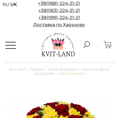
+38(068)-224-21-21
RU
UK
+38(063)-224-21-21
+38(099)-224-21-21
Доставка по Харькову
Kvit-land
>
Товари
>
Коханій дівчині
>
Квіти на День
поцілунків
>
Квіти коханій