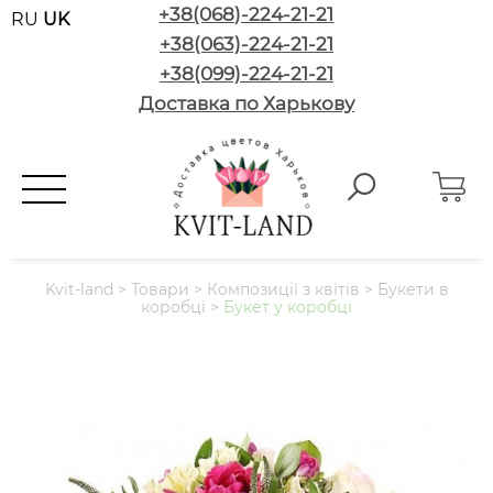
+38(068)-224-21-21
RU
UK
+38(063)-224-21-21
+38(099)-224-21-21
Доставка по Харькову
Kvit-land
>
Товари
>
Композиції з квітів
>
Букети в
коробці
>
Букет у коробці