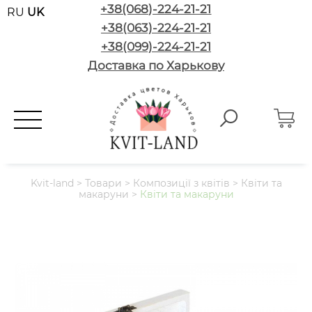
+38(068)-224-21-21
RU
UK
+38(063)-224-21-21
+38(099)-224-21-21
Доставка по Харькову
Kvit-land
>
Товари
>
Композиції з квітів
>
Квіти та
макаруни
>
Квіти та макаруни