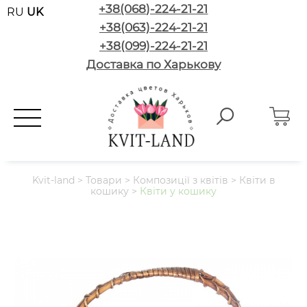
+38(068)-224-21-21
RU
UK
+38(063)-224-21-21
+38(099)-224-21-21
Доставка по Харькову
Kvit-land
>
Товари
>
Композиції з квітів
>
Квіти в
кошику
>
Квіти у кошику