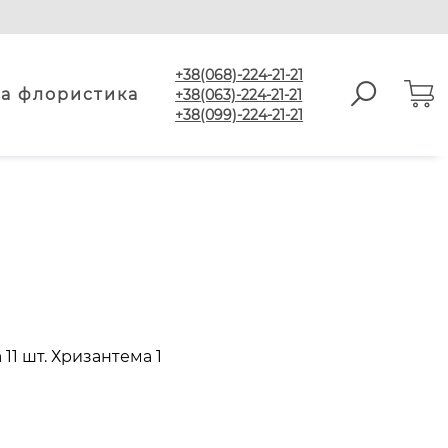
+38(068)-224-21-21
а флористика
+38(063)-224-21-21
+38(099)-224-21-21
11 шт. Хризантема 1