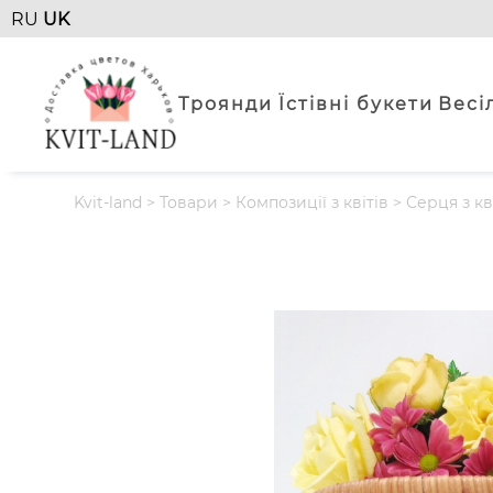
RU
UK
Троянди
Їстівні букети
Весі
Kvit-land
>
Товари
>
Композиції з квітів
>
Серця з кв