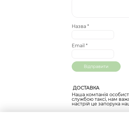
Назва
*
Email
*
ДОСТАВКА
Наша компанія особисто
службою таксі, нам важ
настрій це запорука наш