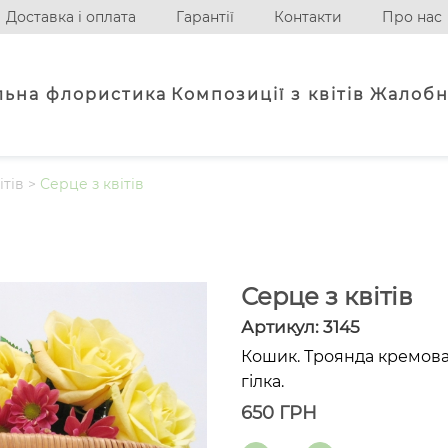
Доставка і оплата
Гарантії
Контакти
Про нас
льна флористика
Композиції з квітів
Жалобн
ітів
>
Серце з квітів
Серце з квітів
Артикул:
3145
Кошик. Троянда кремова 
гілка.
650
ГРН