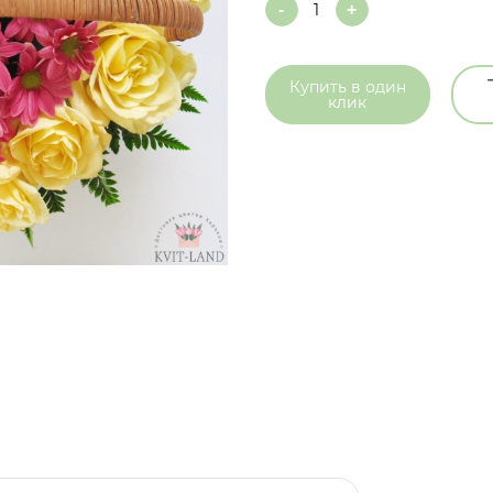
Quantity
Купить в
один
клик