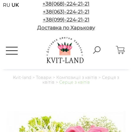
+38(068)-224-21-21
RU
UK
+38(063)-224-21-21
+38(099)-224-21-21
Доставка по Харькову
Kvit-land
>
Товари
>
Композиції з квітів
>
Серця з
квітів
>
Серце з квітів