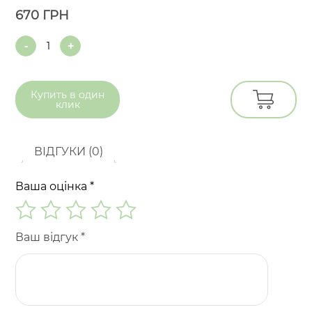
670
ГРН
Quantity
Купить в
один
клик
ВІДГУКИ (0)
Ваша оцінка
*
Ваш відгук
*