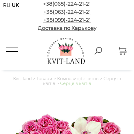
+38(068)-224-21-21
RU
UK
+38(063)-224-21-21
+38(099)-224-21-21
Доставка по Харькову
Kvit-land
>
Товари
>
Композиції з квітів
>
Серця з
квітів
>
Серце з квітів