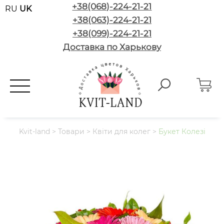
+38(068)-224-21-21
RU
UK
+38(063)-224-21-21
+38(099)-224-21-21
Доставка по Харькову
Kvit-land
>
Товари
>
Квіти для колег
>
Букет Колезі