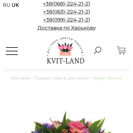
+38(068)-224-21-21
RU
UK
+38(063)-224-21-21
+38(099)-224-21-21
Доставка по Харькову
Kvit-land
>
Товари
>
Квіти для колег
>
Букет Колезі