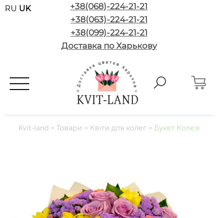
+38(068)-224-21-21
RU
UK
+38(063)-224-21-21
+38(099)-224-21-21
Доставка по Харькову
Kvit-land
>
Товари
>
Квіти для колег
>
Букет Колезі