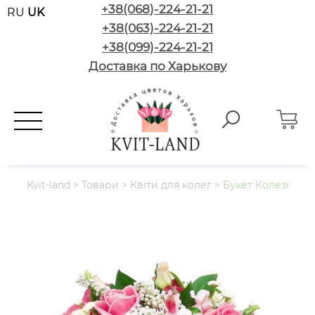
+38(068)-224-21-21
RU
UK
+38(063)-224-21-21
+38(099)-224-21-21
Доставка по Харькову
Kvit-land
>
Товари
>
Квіти для колег
>
Букет Колезі