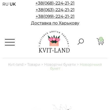
+38(068)-224-21-21
RU
UK
+38(063)-224-21-21
+38(099)-224-21-21
Доставка по Харькову
0
Kvit-land
>
Товари
>
Новорічні букети
>
Новорічний
букет