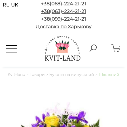
+38(068)-224-21-21
RU
UK
+38(063)-224-21-21
+38(099)-224-21-21
Доставка по Харькову
Kvit-land
>
Товари
>
Букети на випускний
>
Шкільний