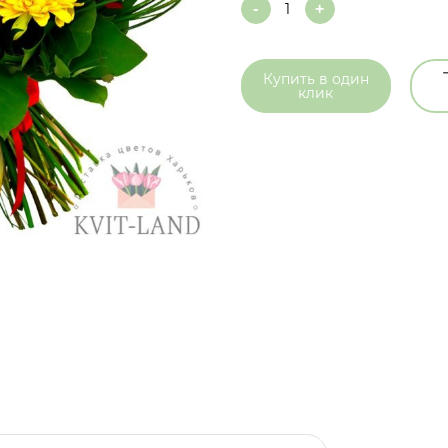
Quantity
Купить в
один
клик