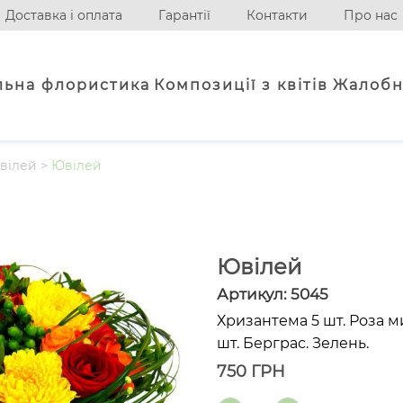
Доставка і оплата
Гарантії
Контакти
Про нас
льна флористика
Композиції з квітів
Жалобн
вілей
>
Ювілей
Ювілей
Артикул:
5045
Хризантема 5 шт. Роза м
шт. Берграс. Зелень.
750
ГРН