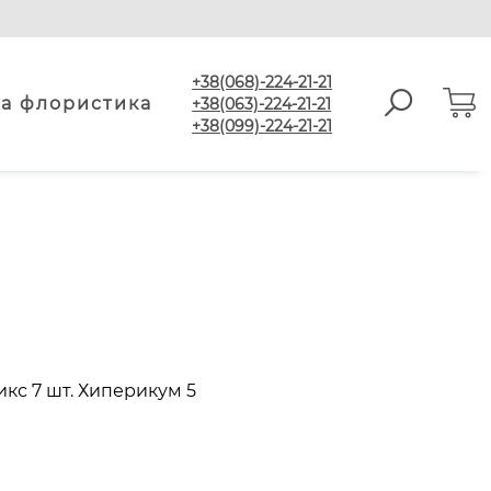
+38(068)-224-21-21
а флористика
+38(063)-224-21-21
+38(099)-224-21-21
икс 7 шт. Хиперикум 5