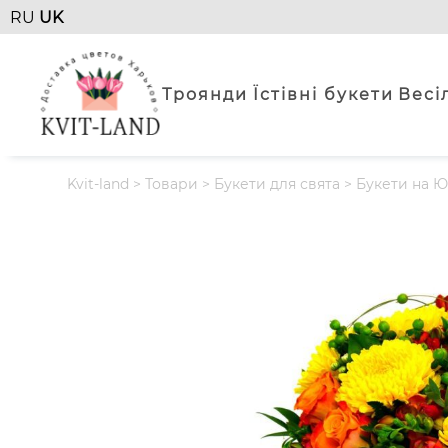
RU
UK
Троянди
Їстівні букети
Весі
Kvit-land
>
Товари
>
Букети для свята
>
Букети на Ю