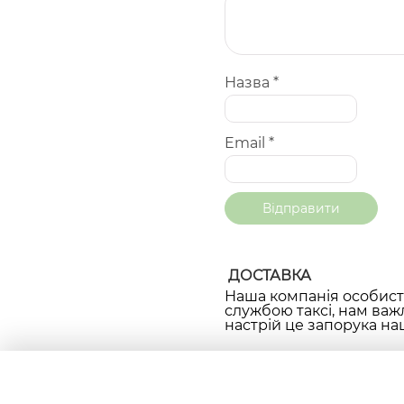
Назва
*
Email
*
ДОСТАВКА
Наша компанія особисто
службою таксі, нам важ
настрій це запорука наш