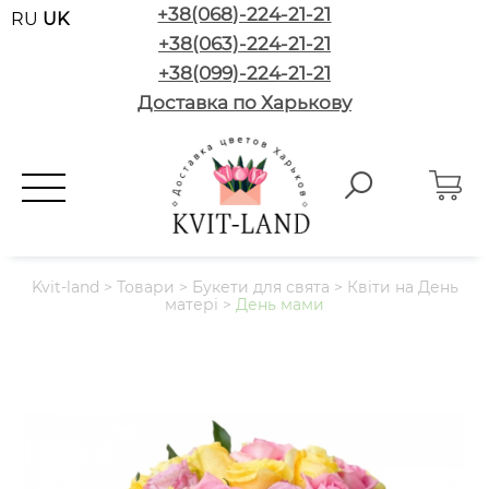
+38(068)-224-21-21
RU
UK
+38(063)-224-21-21
+38(099)-224-21-21
Доставка по Харькову
Kvit-land
>
Товари
>
Букети для свята
>
Квіти на День
матері
>
День мами