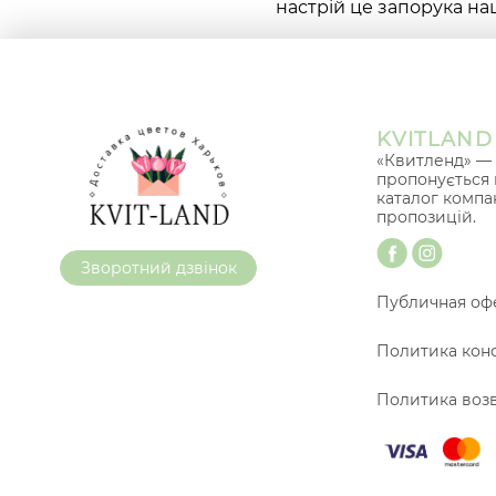
настрій це запорука наш
KVITLAND
«Квитленд» — 
пропонується 
каталог компа
пропозицій.
Зворотний дзвінок
Публичная оф
Политика кон
Политика воз