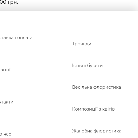
00 грн.
тавка і оплата
Троянди
Їстівні букети
антії
Весільна флористика
нтакти
Композиції з квітів
Жалобна флористика
о нас