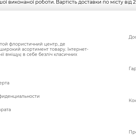
ої виконаної роботи. Вартість доставки по місту від 2
Дос
той флористичний центр, де
широкий асортимент товару. Інтернет-
нії вміщує в себе безліч класичних
Гар
ерта
фиденциальности
Ко
врата
Пр