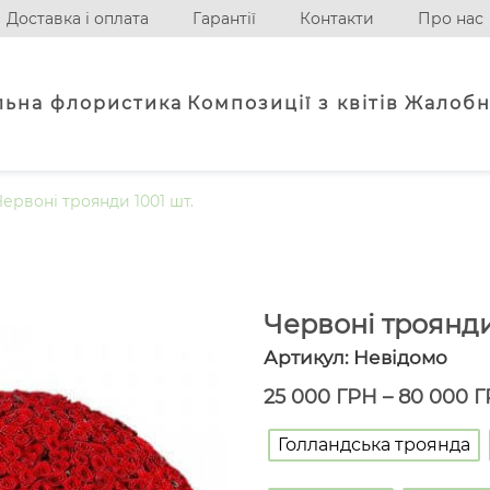
Доставка і оплата
Гарантії
Контакти
Про нас
льна флористика
Композиції з квітів
Жалобн
Червоні троянди 1001 шт.
Червоні троянди
Артикул:
Невідомо
25 000
ГРН
–
80 000
Г
Голландська троянда