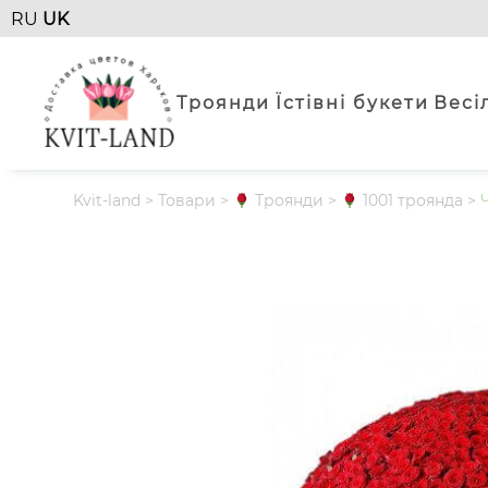
RU
UK
Троянди
Їстівні букети
Весі
Kvit-land
>
Товари
>
Троянди
>
1001 троянда
>