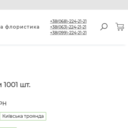
+38(068)-224-21-21
а флористика
+38(063)-224-21-21
+38(099)-224-21-21
 1001 шт.
РН
Київська троянда