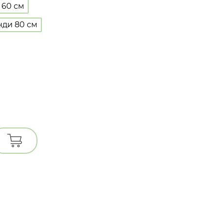
 60 см
нди 80 см