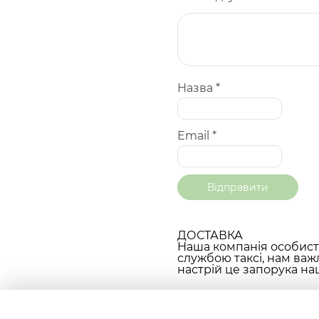
Назва
*
Email
*
ДОСТАВКА
Наша компанія особисто
службою таксі, нам важ
настрій це запорука наш