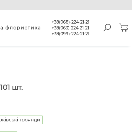
+38(068)-224-21-21
а флористика
+38(063)-224-21-21
+38(099)-224-21-21
01 шт.
рківські троянди