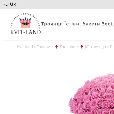
RU
UK
Троянди
Їстівні букети
Весі
Kvit-land
>
Товари
>
Троянди
>
101 троянда
>
Ро