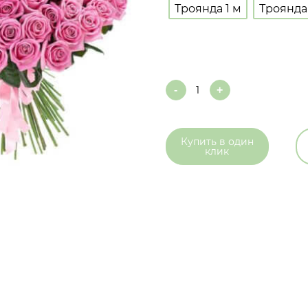
Троянда 1 м
Троянда
Quantity
Купить в
один
клик