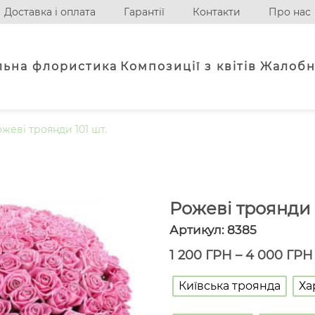
Доставка і оплата
Гарантії
Контакти
Про нас
льна флористика
Композиції з квітів
Жалобн
жеві троянди 101 шт.
Рожеві троянди 1
Артикул:
8385
1 200
ГРН
–
4 000
ГРН
Київська троянда
Ха