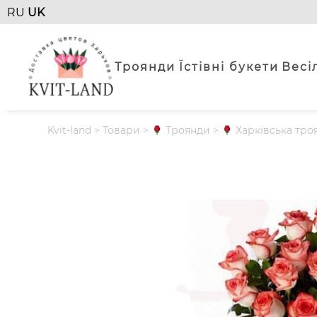
RU
UK
Троянди
Їстівні букети
Весі
Kvit-land
>
Товари
>
Троянди
>
Харківська тро