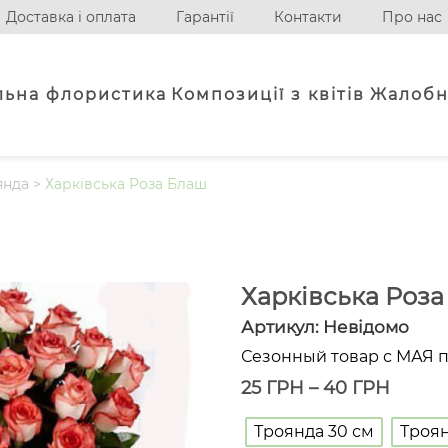
Доставка і оплата
Гарантії
Контакти
Про нас
льна флористика
Композиції з квітів
Жалобн
янда
>
Харківська Роза Блаш
Харківська Роз
Артикул:
Невідомо
Сезонный товар с МАЯ 
25
ГРН
–
40
ГРН
Троянда 30 см
Троян