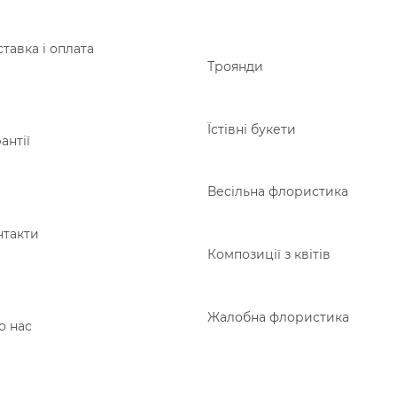
тавка і оплата
Троянди
Їстівні букети
антії
Весільна флористика
нтакти
Композиції з квітів
Жалобна флористика
о нас