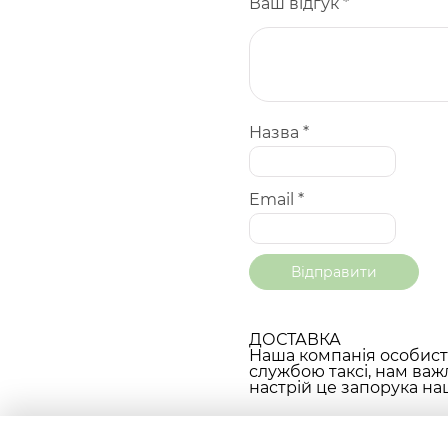
Ваш відгук
*
Назва
*
Email
*
ДОСТАВКА
Наша компанія особисто
службою таксі, нам важ
настрій це запорука наш