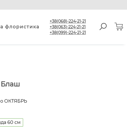
+38(068)-224-21-21
а флористика
+38(063)-224-21-21
+38(099)-224-21-21
а Блаш
по ОКТЯБРЬ
да 60 см