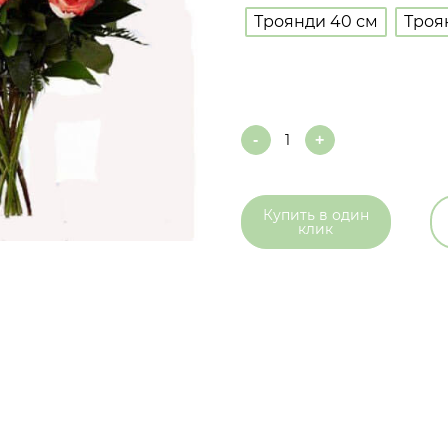
Троянди 40 см
Троя
Quantity
Купить в
один
клик