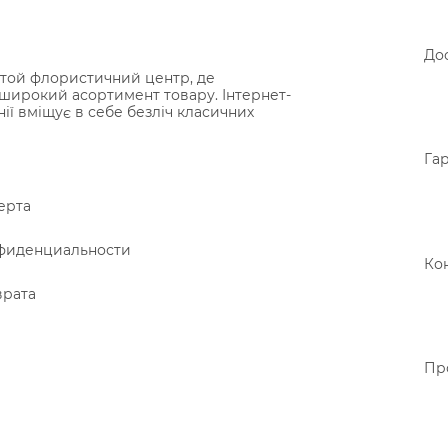
Дос
той флористичний центр, де
широкий асортимент товару. Інтернет-
нії вміщує в себе безліч класичних
Гар
ерта
фиденциальности
Ко
врата
Пр