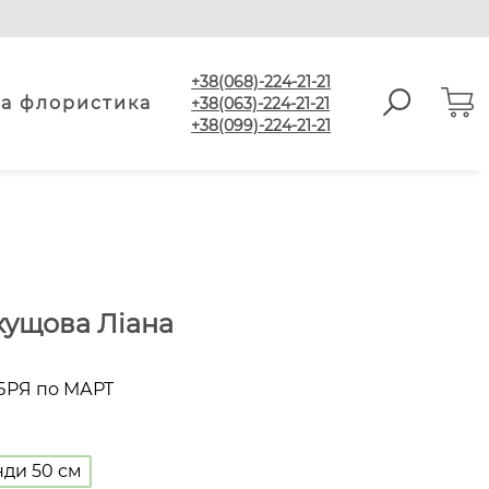
+38(068)-224-21-21
а флористика
+38(063)-224-21-21
+38(099)-224-21-21
кущова Ліана
БРЯ по МАРТ
ди 50 см