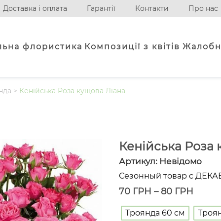
Доставка і оплата
Гарантії
Контакти
Про нас
льна флористика
Композиції з квітів
Жалобн
нда
>
Кенійська Роза кущова Ліана
Кенійська Роза 
Артикул:
Невідомо
Сезонный товар с ДЕКА
70
ГРН
–
80
ГРН
Троянда 60 см
Троян