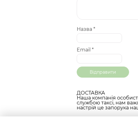
Назва
*
Email
*
ДОСТАВКА
Наша компанія особисто
службою таксі, нам важ
настрій це запорука наш