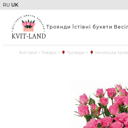
RU
UK
Троянди
Їстівні букети
Весі
Kvit-land
>
Товари
>
Троянди
>
Кенійська троя