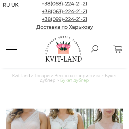
+38(068)-224-21-21
RU
UK
+38(063)-224-21-21
+38(099)-224-21-21
Доставка по Харькову
Kvit-land
>
Товари
>
Весільна флористика
>
Букет
дублер
>
Букет дублер