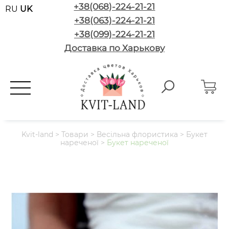
+38(068)-224-21-21
RU
UK
+38(063)-224-21-21
+38(099)-224-21-21
Доставка по Харькову
Kvit-land
>
Товари
>
Весільна флористика
>
Букет
нареченої
>
Букет нареченої