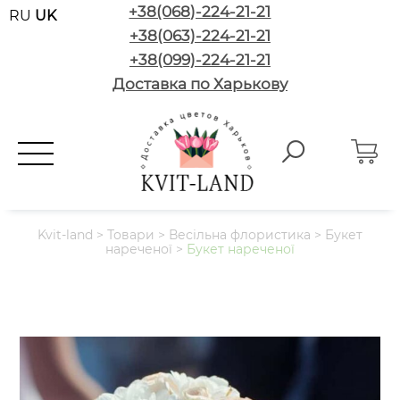
+38(068)-224-21-21
RU
UK
+38(063)-224-21-21
+38(099)-224-21-21
Доставка по Харькову
Kvit-land
>
Товари
>
Весільна флористика
>
Букет
нареченої
>
Букет нареченої