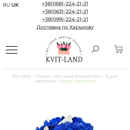
+38(068)-224-21-21
RU
UK
+38(063)-224-21-21
+38(099)-224-21-21
Доставка по Харькову
Kvit-land
>
Товари
>
Весільна флористика
>
Букет
нареченої
>
Букет нареченої