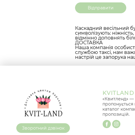
Каскадний весільний бу
символізують: ніжність,
відмінно доповнять біл
ДОСТАВКА
Наша компанія особисто
службою таксі, нам важ
настрій це запорука наш
KVITLAND
«Квитленд» — 
пропонується 
каталог компа
пропозицій.
Зворотний дзвінок