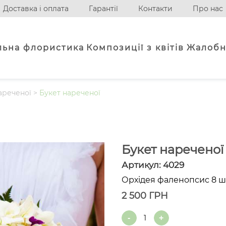
Доставка і оплата
Гарантії
Контакти
Про нас
льна флористика
Композиції з квітів
Жалобн
ареченої
>
Букет нареченої
Букет нареченої
Артикул:
4029
Орхідея фаленопсис 8 шт.
2 500
ГРН
Quantity