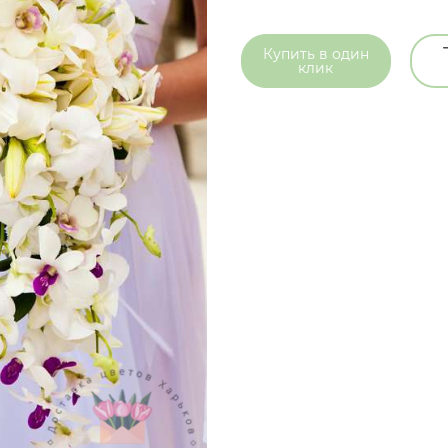
Купить в
один
клик