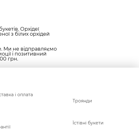
укетів. Орхідеї
ної з білих орхідей
е. Ми не відправляємо
оції і позитивний
00 грн.
тавка і оплата
Троянди
Їстівні букети
антії