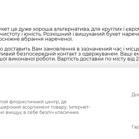
кет це дуже хороша альтернатива, для круглих і євроб
 чистоту і юність. Розкішний і вишуканий букет нарече
осніжне вбрання нареченої.
 доставить Вам замовлення в зазначений час і місц
ливий безпосередній контакт з одержувачем. Ваші ем
ої виконаної роботи. Вартість доставки по місту від 2
Дос
той флористичний центр, де
широкий асортимент товару. Інтернет-
нії вміщує в себе безліч класичних
Гар