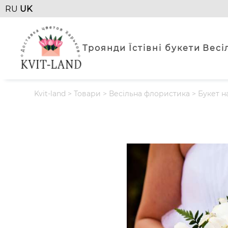
RU
UK
Троянди
Їстівні букети
Весі
Kvit-land
>
Товари
>
Весільна флористика
>
Букет н