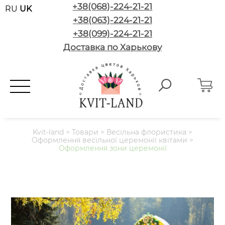
+38(068)-224-21-21
RU
UK
+38(063)-224-21-21
+38(099)-224-21-21
Доставка по Харькову
Kvit-land
>
Товари
>
Весільна флористика
>
Оформлення весільної церемонії квітами
>
Оформлення зони церемонії