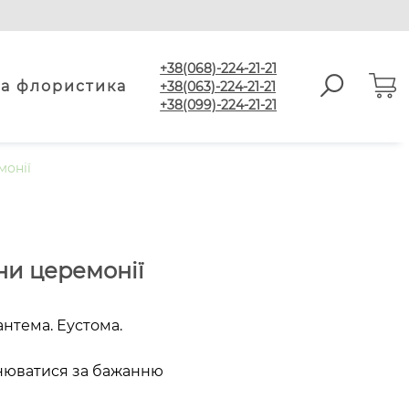
+38(068)-224-21-21
а флористика
+38(063)-224-21-21
+38(099)-224-21-21
онії
и церемонії
антема. Еустома.
інюватися за бажанню