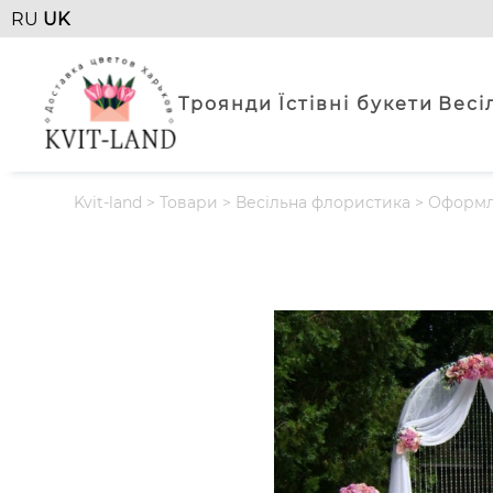
RU
UK
Троянди
Їстівні букети
Весі
Kvit-land
>
Товари
>
Весільна флористика
>
Оформле