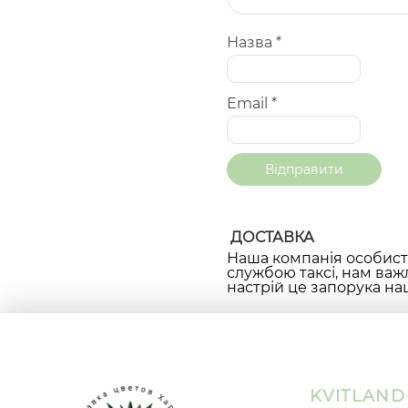
Назва
*
Email
*
ДОСТАВКА
Наша компанія особисто
службою таксі, нам важ
настрій це запорука наш
KVITLAND