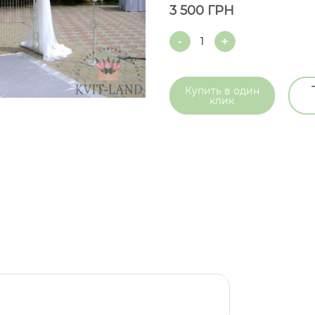
3 500
ГРН
Quantity
Купить в
один
клик