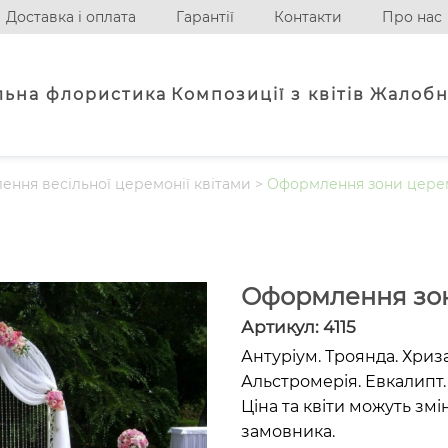
Доставка і оплата
Гарантії
Контакти
Про нас
льна флористика
Композиції з квітів
Жалобн
ння весільної церемонії квітами
>
Оформлення зони церем
Оформлення зон
Артикул:
4115
Антуріум. Троянда. Хриз
Альстромерія. Евкалипт.
Ціна та квіти можуть зм
замовника.