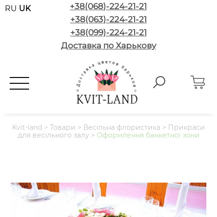
+38(068)-224-21-21
RU
UK
+38(063)-224-21-21
+38(099)-224-21-21
Доставка по Харькову
Kvit-land
>
Товари
>
Весільна флористика
>
Прикраси
для весільного залу
>
Оформлення банкетної зони