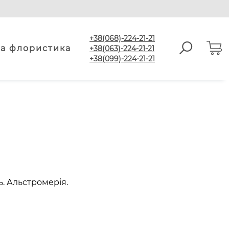
+38(068)-224-21-21
а флористика
+38(063)-224-21-21
+38(099)-224-21-21
ь. Альстромерія.