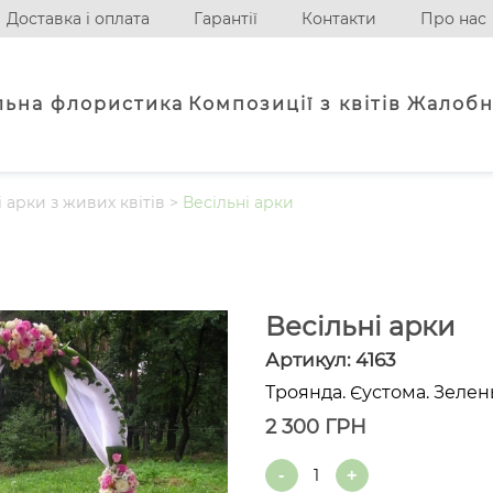
Доставка і оплата
Гарантії
Контакти
Про нас
льна флористика
Композиції з квітів
Жалобн
і арки з живих квітів
>
Весільні арки
Весільні арки
Артикул:
4163
Троянда. Єустома. Зелен
2 300
ГРН
Quantity