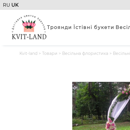
RU
UK
Троянди
Їстівні букети
Весі
Kvit-land
>
Товари
>
Весільна флористика
>
Весільн