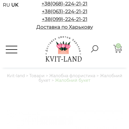
+38(068)-224-21-21
RU
UK
+38(063)-224-21-21
+38(099)-224-21-21
Доставка по Харькову
0
Kvit-land
>
Товари
>
Жалобна флористика
>
Жалобний
букет
>
Жалобний букет