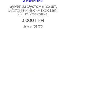
В наличии
Букет из Эустомы 25 шт.
Эустома микс (махровая)
25 шт. Упаковка.
3 000
ГРН
Арт: 2102
один
клик