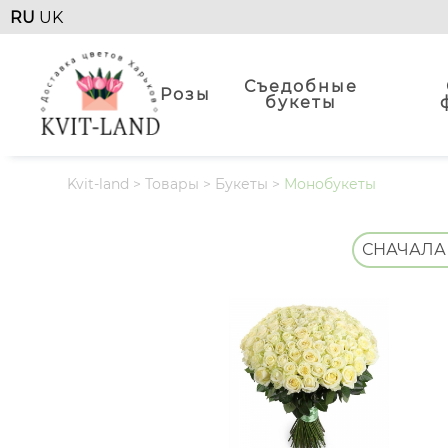
RU
UK
Съедобные
Розы
букеты
Kvit-land
>
Товары
>
Букеты
>
Монобукеты
СНАЧАЛА