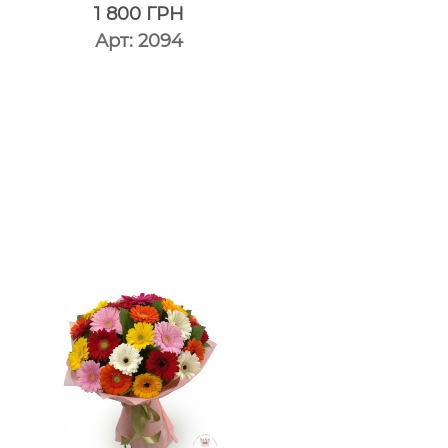
1 800
ГРН
Арт: 2094
один
клик