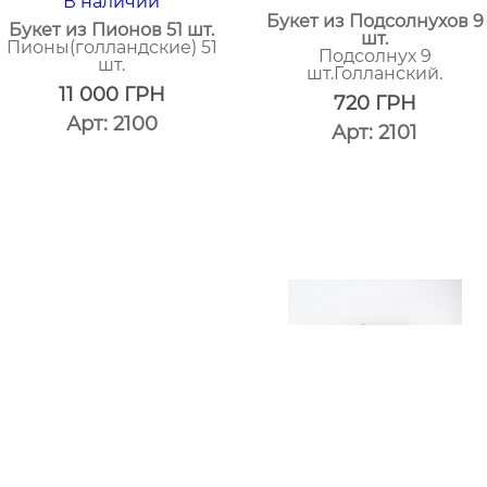
В наличии
Букет из Подсолнухов 9
Букет из Пионов 51 шт.
шт.
Пионы(голландские) 51
Подсолнух 9
шт.
шт.Голланский.
11 000
ГРН
720
ГРН
Арт: 2100
Арт: 2101
один
один
клик
клик
В наличии