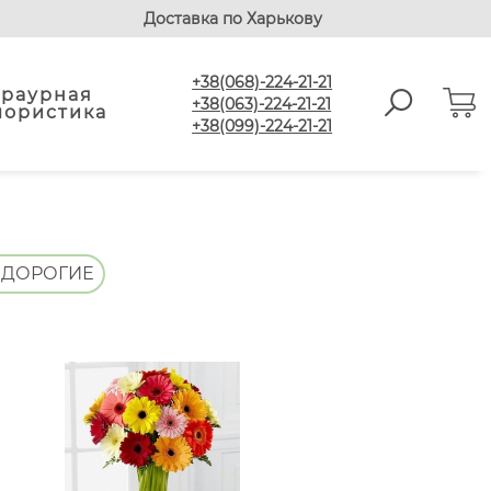
Доставка по Харькову
+38(068)-224-21-21
Траурная
+38(063)-224-21-21
лористика
+38(099)-224-21-21
 ДОРОГИЕ