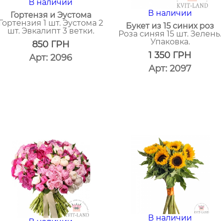
В наличии
В наличии
Гортензя и Эустома
Гортензия 1 шт. Эустома 2
Букет из 15 синих роз
шт. Эвкалипт 3 ветки.
Роза синяя 15 шт. Зелень
Упаковка.
850
ГРН
1 350
ГРН
Арт: 2096
Арт: 2097
один
клик
один
клик
В наличии