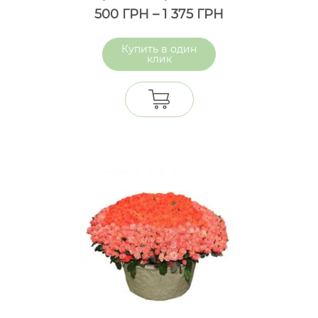
500
ГРН
–
1 375
ГРН
один
клик