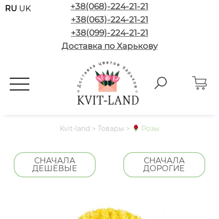
+38(068)-224-21-21
RU
UK
+38(063)-224-21-21
+38(099)-224-21-21
Доставка по Харькову
Kvit-land
>
Товары
>
Розы
СНАЧАЛА
СНАЧАЛА
ДЕШЁВЫЕ
ДОРОГИЕ