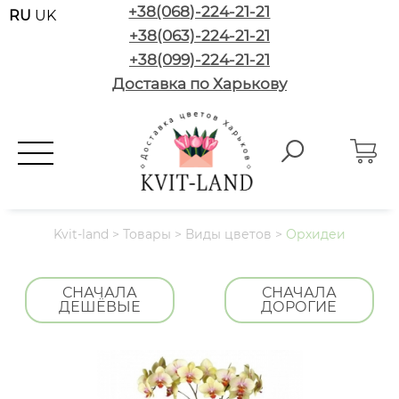
+38(068)-224-21-21
RU
UK
+38(063)-224-21-21
+38(099)-224-21-21
Доставка по Харькову
Kvit-land
>
Товары
>
Виды цветов
>
Орхидеи
СНАЧАЛА
СНАЧАЛА
ДЕШЁВЫЕ
ДОРОГИЕ