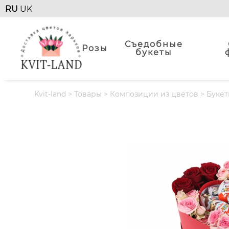
RU
UK
Съедобные
Розы
букеты
Kvit-land
>
Товары
>
Композиции из цветов
>
Букет