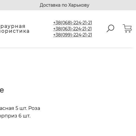
Доставка по Харькову
+38(068)-224-21-21
Траурная
+38(063)-224-21-21
лористика
+38(099)-224-21-21
е
асная 5 шт. Роза
юрприз 6 шт.