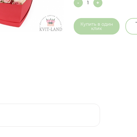
Quantity
Купить в
один
клик