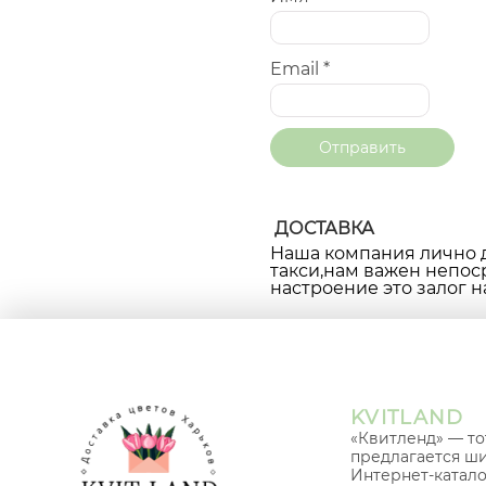
Email
*
ДОСТАВКА
Наша компания лично д
такси,нам важен непос
настроение это залог н
KVITLAND
«Квитленд» — то
предлагается ши
Интернет-катало