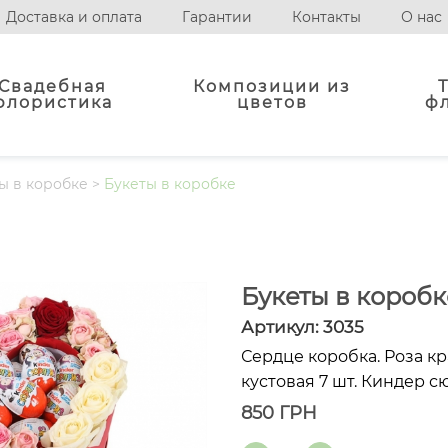
Доставка и оплата
Гарантии
Контакты
О нас
Свадебная
Композиции из
флористика
цветов
ф
ы в коробке
>
Букеты в коробке
Букеты в коробк
Артикул:
3035
Сердце коробка. Роза кр
кустовая 7 шт. Киндер с
850
ГРН