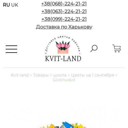
+38(068)-224-21-21
RU
UK
+38(063)-224-21-21
+38(099)-224-21-21
Доставка по Харькову
Kvit-land
>
Товары
>
школа
>
Цветы на 1 сентября
>
Школьный