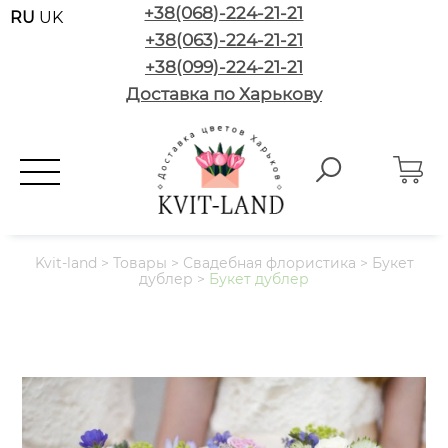
+38(068)-224-21-21
RU
UK
+38(063)-224-21-21
+38(099)-224-21-21
Доставка по Харькову
Kvit-land
>
Товары
>
Свадебная флористика
>
Букет
дублер
>
Букет дублер