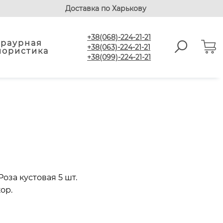
Доставка по Харькову
+38(068)-224-21-21
Траурная
+38(063)-224-21-21
лористика
+38(099)-224-21-21
оза кустовая 5 шт.
ор.