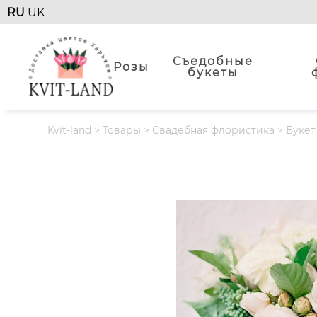
RU
UK
Съедобные
Розы
букеты
Kvit-land
>
Товары
>
Свадебная флористика
>
Букет