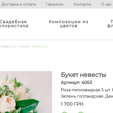
Доставка и оплата
Гарантии
Контакты
О нас
Свадебная
Композиции из
флористика
цветов
ф
 невесты
>
Букет невесты
Букет невесты
Артикул:
4053
Роза пионовидная 5 шт. Р
Зелень голландская. Дек
1 700
ГРН