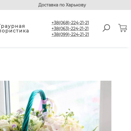
Доставка по Харькову
+38(068)-224-21-21
Траурная
+38(063)-224-21-21
лористика
+38(099)-224-21-21