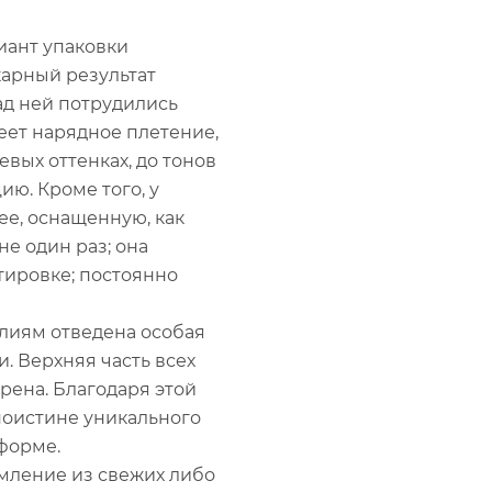
иант упаковки
карный результат
ад ней потрудились
еет нарядное плетение,
вых оттенках, до тонов
ию. Кроме того, у
ее, оснащенную, как
не один раз; она
тировке; постоянно
лиям отведена особая
. Верхняя часть всех
ена. Благодаря этой
поистине уникального
форме.
мление из свежих либо