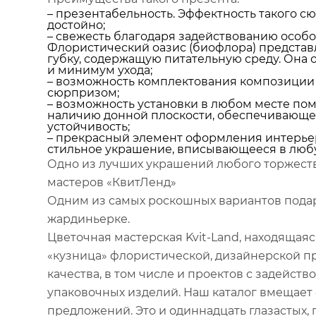
– презентабельность. Эффектность такого с
достойно;
– свежесть благодаря задействованию особо
Флористический оазис (биофлора) представ
губку, содержащую питательную среду. Она
и минимум ухода;
– возможность комплектования композици
сюрпризом;
– возможность установки в любом месте по
наличию донной плоскости, обеспечивающ
устойчивость;
– прекрасный элемент оформления интерьер
стильное украшение, вписывающееся в любу
Одно из лучших украшений любого торжества
мастеров «КвитЛенд»
Одним из самых роскошных вариантов подар
жардиньерке.
Цветочная мастерская Kvit-Land, находящаяся
«кузница» флористической, дизайнерской п
качества, в том числе и проектов с задейст
упаковочных изделий. Наш каталог вмещает
предложений. Это и одиннадцать глазастых,