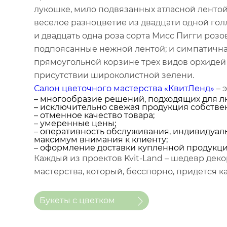
лукошке, мило подвязанных атласной лентой
веселое разноцветие из двадцати одной гол
и двадцать одна роза сорта Мисс Пигги розов
подпоясанные нежной лентой; и симпатична
прямоугольной корзине трех видов орхидей 
присутствии широколистной зелени.
Салон цветочного мастерства «КвитЛенд»
– э
– многообразие решений, подходящих для л
– исключительно свежая продукция собстве
– отменное качество товара;
– умеренные цены;
– оперативность обслуживания, индивидуал
максимум внимания к клиенту;
– оформление доставки купленной продукци
Каждый из проектов Kvit-Land – шедевр дек
мастерства, который, бесспорно, придется к
Букеты с цветком