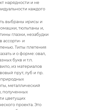
кт нарядности и не
идуальности каждого
ыть выбраны ирисы и
ромашки, тюльпаны и,
тины глазки, незабудки
в ассорти- и
ленью. Типы плетения
азать и о форме: овал,
зных букв и т.п.
вило, из материалов
овый прут, луб и пр.
неприродных
нты, металлический
й, полученных
сти цветущих
еского проекта. Это