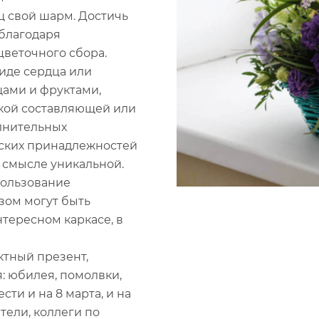
 свой шарм. Достичь
благодаря
веточного сбора.
иде сердца или
щами и фруктами,
кой составляющей или
лнительных
рских принадлежностей
 смысле уникальной.
пользование
зом могут быть
тересном каркасе, в
ктный презент,
 юбилея, помолвки,
ти и на 8 марта, и на
тели, коллеги по