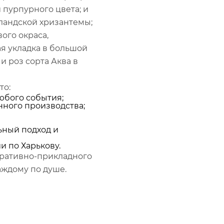
 пурпурного цвета; и
ландской хризантемы;
ого окраса,
я укладка в большой
и роз сорта Аква в
то:
юбого события;
нного производства;
ьный подход и
и по Харькову.
оративно-прикладного
аждому по душе.