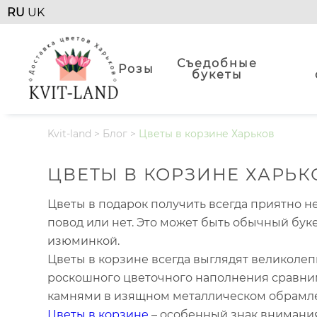
RU
UK
Съедобные
Розы
букеты
Kvit-land
>
Блог
>
Цветы в корзине Харьков
ЦВЕТЫ В КОРЗИНЕ ХАРЬК
Цветы в подарок получить всегда приятно не
повод или нет. Это может быть обычный бук
изюминкой.
Цветы в корзине всегда выглядят великолепн
роскошного цветочного наполнения сравни
камнями в изящном металлическом обрамл
Цветы в корзине
– особенный знак внимани