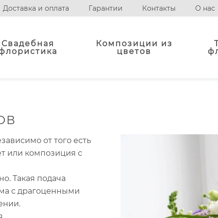
Доставка и оплата
Гарантии
Контакты
О нас
Свадебная
Композиции из
флористика
цветов
ф
ОВ
зависимо от того есть
ет или композиция с
о. Такая подача
ма с драгоценными
ении.
я