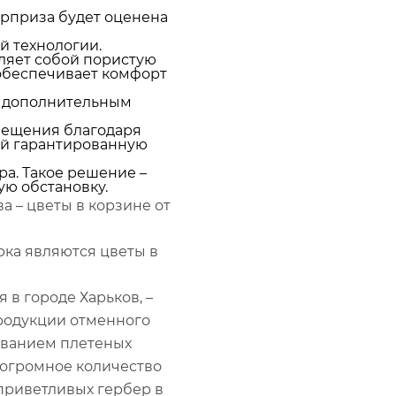
юрприза будет оценена
й технологии.
ляет собой пористую
 обеспечивает комфорт
и дополнительным
мещения благодаря
ей гарантированную
а. Такое решение –
ю обстановку.
 – цветы в корзине от
ка являются цветы в
 в городе Харьков, –
родукции отменного
вованием плетеных
 огромное количество
 приветливых гербер в