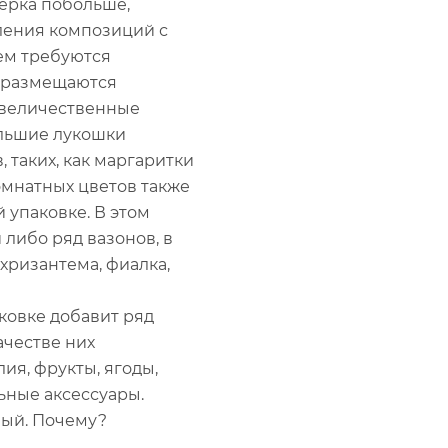
ерка побольше,
мления композиций с
ем требуются
м размещаются
 величественные
ольшие лукошки
таких, как маргаритки
мнатных цветов также
 упаковке. В этом
либо ряд вазонов, в
хризантема, фиалка,
ковке добавит ряд
ачестве них
ия, фрукты, ягоды,
ьные аксессуары.
ный. Почему?