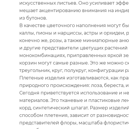
искусственных листьев. Оно усиливает эффе
мешает акцентированию внимания на индив
из бутонов.
В качестве цветочного наполнения могут б
каллы, пионы и нарциссы, астры и орхидеи, 
конечно же, розы, а также миниатюрные аню
и другие представители цветущих растений 
монокомбинациях, приправленных яркой зе
корзин могут самые разные. Это же можно ск
треугольник, круг, полукруг, конфигурации ра
Плетеные изделия изготавливаются, как пра
природного происхождения: лоза, береста, ив
Сегодня приветствуется использование и 
материалов. Это тканевые и пластиковые ле
корд, синтетический шпагат. Размер издели
способом плетения, зависит от разновидно
представителей флоры, масштаба флористич