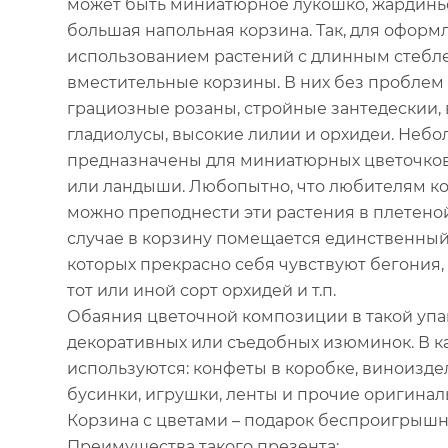
может быть миниатюрное лукошко, жардинь
большая напольная корзина. Так, для офор
использованием растений с длинным стебл
вместительные корзины. В них без пробле
грациозные розаны, стройные зантедескии,
гладиолусы, высокие лилии и орхидеи. Неб
предназначены для миниатюрных цветочков, 
или ландыши. Любопытно, что любителям ко
можно преподнести эти растения в плетеной
случае в корзину помещается единственный 
которых прекрасно себя чувствуют бегония, 
тот или иной сорт орхидей и т.п.
Обаяния цветочной композиции в такой упа
декоративных или съедобных изюминок. В к
используются: конфеты в коробке, виноиздел
бусинки, игрушки, ленты и прочие оригинал
Корзина с цветами – подарок беспроигрыш
Преимущества такого презента: