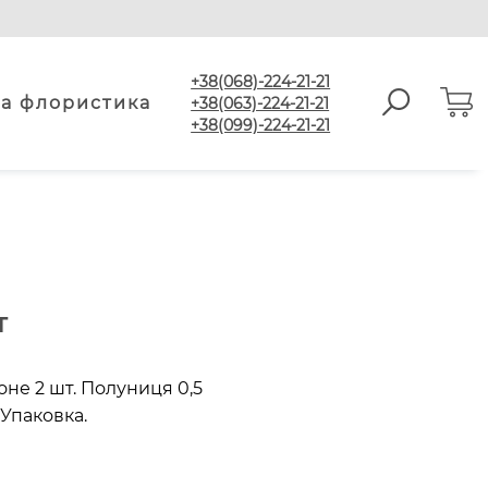
+38(068)-224-21-21
а флористика
+38(063)-224-21-21
+38(099)-224-21-21
т
оне 2 шт. Полуниця 0,5
 Упаковка.