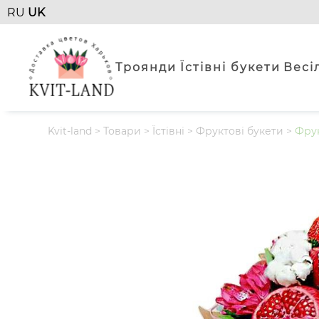
RU
UK
Троянди
Їстівні букети
Весі
Kvit-land
>
Товари
>
Їстівні
>
Фруктові букети
>
Фру