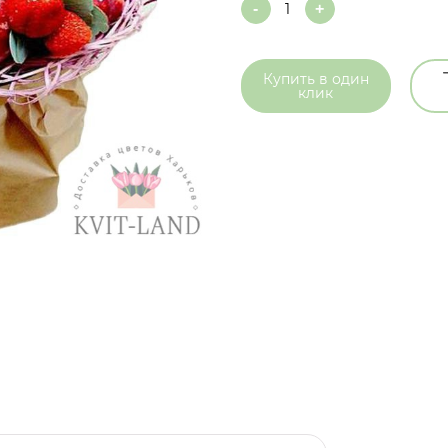
Quantity
Купить в
один
клик