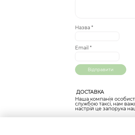
Назва
*
Email
*
ДОСТАВКА
Наша компанія особисто
службою таксі, нам важ
настрій це запорука наш