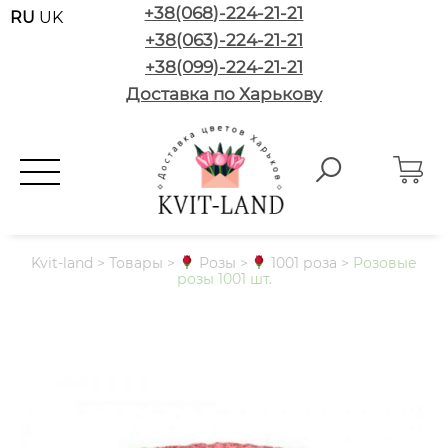
+38(068)-224-21-21
RU
UK
+38(063)-224-21-21
+38(099)-224-21-21
Доставка по Харькову
Kvit-land
>
Товары
>
Розы
>
1001 роза
>
Розовые
розы 1001 шт.