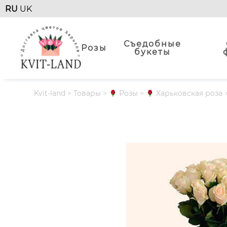
RU
UK
Съедобные
Розы
букеты
Kvit-land
>
Товары
>
Розы
>
Харьковская роза