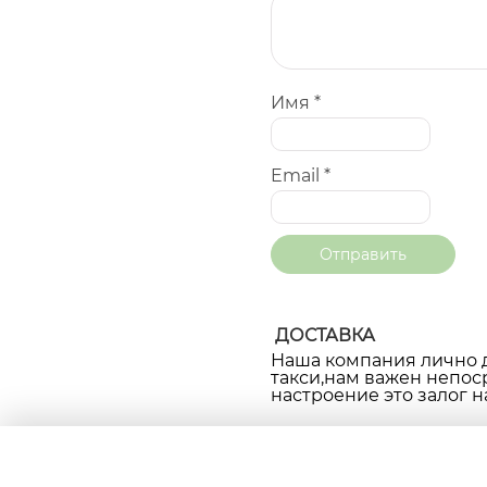
Имя
*
Email
*
ДОСТАВКА
Наша компания лично д
такси,нам важен непос
настроение это залог н