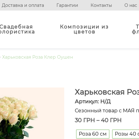
Доставка и оплата
Гарантии
Контакты
О нас
Свадебная
Композиции из
флористика
цветов
ф
>
Харьковская Роза Клер Оушен
Харьковская Ро
Артикул:
Н/Д
Сезонный товар с МАЯ 
30
ГРН
–
40
ГРН
Роза 60 см
Розы 40 