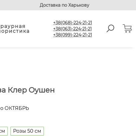
Доставка по Харькову
+38(068)-224-21-21
Траурная
+38(063)-224-21-21
лористика
+38(099)-224-21-21
за Клер Оушен
по ОКТЯБРЬ
см
Розы 50 см