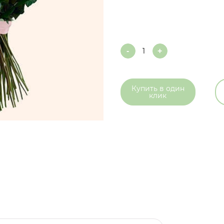
Quantity
Купить в
один
клик